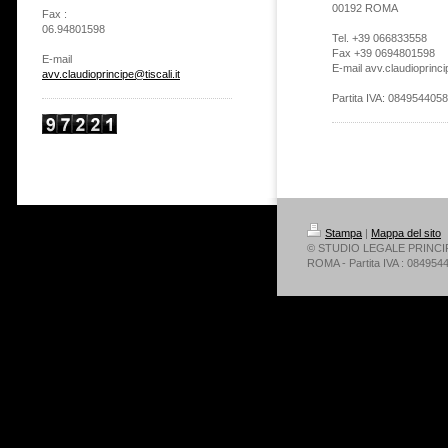
00192 ROMA
Fax :
06.94801598
Tel. +39 066833558
Fax +39 0694801598
E-mail
E-mail avv.claudioprincip
avv.claudioprincipe@tiscali.it
Partita IVA: 084954405
Stampa
|
Mappa del sito
© STUDIO LEGALE PRINCIPE - 
ROMA - Partita IVA : 084954