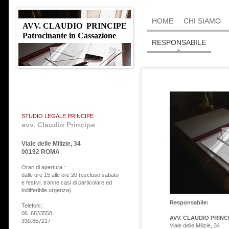
HOME
CHI SIAMO
AVV. CLAUDIO PRINCIPE
Patrocinante in Cassazione
RESPONSABILE
STUDIO LEGALE PRINCIPE
avv. Claudio Principe
Viale delle Milizie, 34
00192 ROMA
Orari di apertura :
dalle ore 15 alle ore 20 (escluso sabato
e festivi, tranne casi di particolare ed
indifferibile urgenza)
Responsabile:
Telefoni :
06. 6833558
AVV. CLAUDIO PRINC
330.857217
Viale delle Milizie, 34